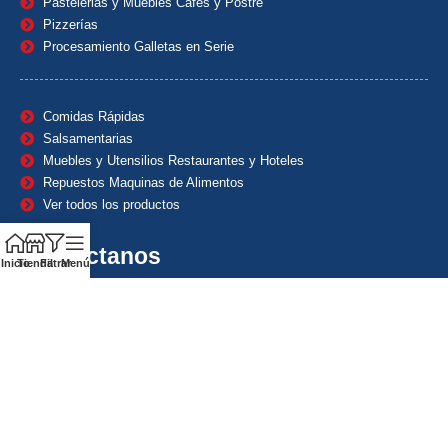
Pastelerias y Muebles Cafes y Postre
Pizzerías
Procesamiento Galletas en Serie
Comidas Rápidas
Salsamentarias
Muebles y Utensilios Restaurantes y Hoteles
Repuestos Maquinas de Alimentos
Ver todos los productos
Contáctanos
Inicio
Tienda
Filtrar
Menú
(601) 7153382
(+57) 320 8338484
+57) 320 8338484
ventas1@maquindecolombia.com
Carrera 54 # 70 – 60 Barrio San Fernando Bogotá D.C. –
Colombia