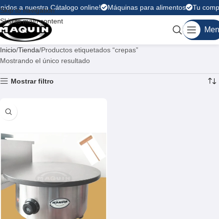
nidos a nuestra Cátalogo online!
Máquinas para alimentos
Tu compr
Skip to navigation
Skip to main content
Men
Inicio
Tienda
Productos etiquetados “crepas”
Mostrando el único resultado
Mostrar filtro