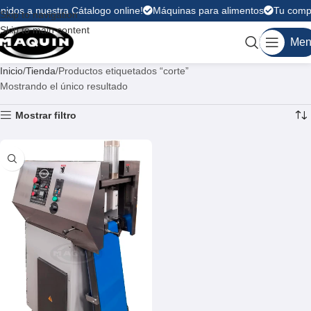
nidos a nuestra Cátalogo online!
Máquinas para alimentos
Tu compr
Skip to navigation
Skip to main content
Men
Inicio
Tienda
Productos etiquetados “corte”
Mostrando el único resultado
Mostrar filtro