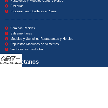
Pastelerias y Muebles Cafes y Postre
Pizzerías
Procesamiento Galletas en Serie
Comidas Rápidas
Salsamentarias
Muebles y Utensilios Restaurantes y Hoteles
Repuestos Maquinas de Alimentos
Ver todos los productos
Contáctanos
Inicio
Tienda
Filtrar
Menú
(601) 7153382
(+57) 320 8338484
+57) 320 8338484
ventas1@maquindecolombia.com
Carrera 54 # 70 – 60 Barrio San Fernando Bogotá D.C. –
Colombia