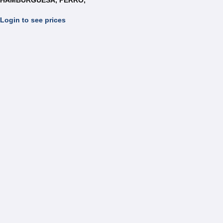
HAMBURGUESA, PERRO,
BAGUETTE, FRANCES
REF.TPH032
Login to see prices