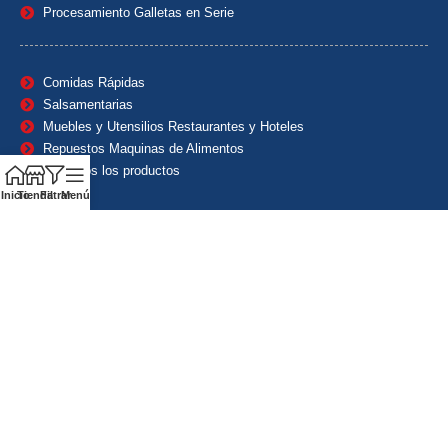
Procesamiento Galletas en Serie
Comidas Rápidas
Salsamentarias
Muebles y Utensilios Restaurantes y Hoteles
Repuestos Maquinas de Alimentos
Ver todos los productos
Inicio
Tienda
Filtrar
Menú
Contáctanos
(601) 7153382
(+57) 320 8338484
+57) 320 8338484
ventas1@maquindecolombia.com
Carrera 54 # 70 – 60 Barrio San Fernando Bogotá D.C. –
Colombia