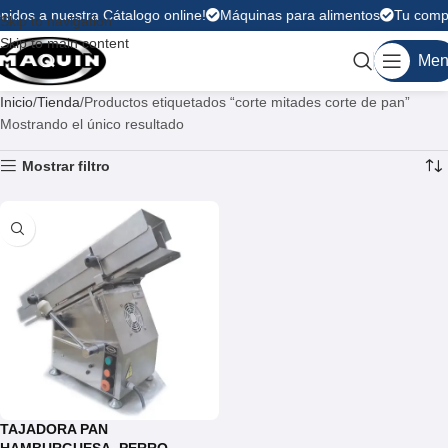
nidos a nuestra Cátalogo online!
Máquinas para alimentos
Tu compr
Skip to navigation
Skip to main content
Men
Inicio
Tienda
Productos etiquetados “corte mitades corte de pan”
Mostrando el único resultado
Mostrar filtro
TAJADORA PAN