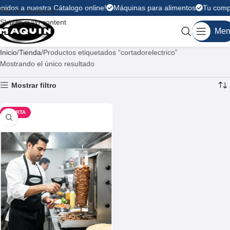
nidos a nuestra Cátalogo online!
Máquinas para alimentos
Tu compr
Skip to navigation
Skip to main content
Men
Inicio
Tienda
Productos etiquetados “cortadorelectrico”
Mostrando el único resultado
Mostrar filtro
OFERTA