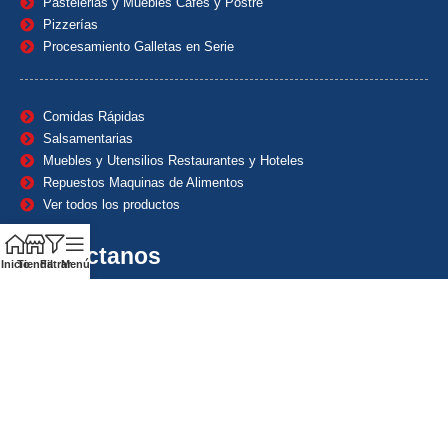
Pastelerias y Muebles Cafes y Postre
Pizzerías
Procesamiento Galletas en Serie
Comidas Rápidas
Salsamentarias
Muebles y Utensilios Restaurantes y Hoteles
Repuestos Maquinas de Alimentos
Ver todos los productos
Contáctanos
Inicio
Tienda
Filtrar
Menú
(601) 7153382
(+57) 320 8338484
+57) 320 8338484
ventas1@maquindecolombia.com
Carrera 54 # 70 – 60 Barrio San Fernando Bogotá D.C. –
Colombia