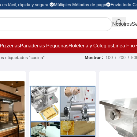
 fácil, rápida y segura.
Múltiples Métodos de pago
Envío todo Col
Nosotros
Se
Pizzerias
Panaderias Pequeñas
Hoteleria y Colegios
Linea Frio 
os etiquetados “cocina”
Mostrar
100
200
50