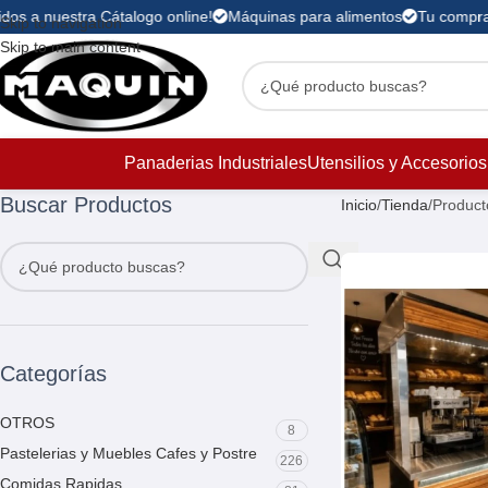
os a nuestra Cátalogo online!
Máquinas para alimentos
Tu compra es
Skip to navigation
Skip to main content
Panaderias Industriales
Utensilios y Accesorios
Buscar Productos
Inicio
Tienda
Product
Categorías
OTROS
8
Pastelerias y Muebles Cafes y Postre
226
Comidas Rapidas