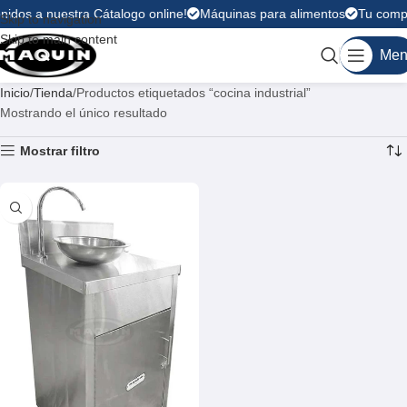
nidos a nuestra Cátalogo online!
Máquinas para alimentos
Tu compr
Skip to navigation
Skip to main content
Men
Inicio
Tienda
Productos etiquetados “cocina industrial”
Mostrando el único resultado
Mostrar filtro