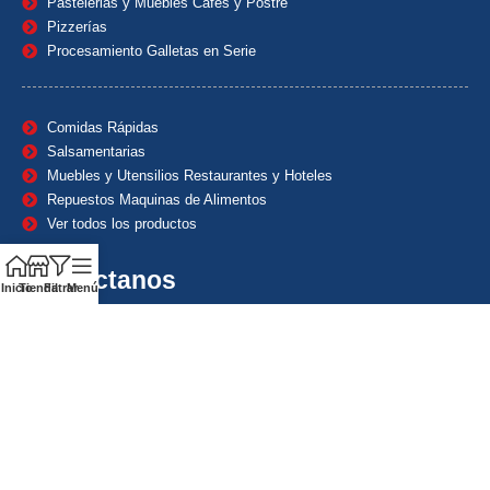
Pastelerias y Muebles Cafes y Postre
Pizzerías
Procesamiento Galletas en Serie
Comidas Rápidas
Salsamentarias
Muebles y Utensilios Restaurantes y Hoteles
Repuestos Maquinas de Alimentos
Ver todos los productos
Contáctanos
Inicio
Tienda
Filtrar
Menú
(601) 7153382
(+57) 320 8338484
+57) 320 8338484
ventas1@maquindecolombia.com
Carrera 54 # 70 – 60 Barrio San Fernando Bogotá D.C. –
Colombia