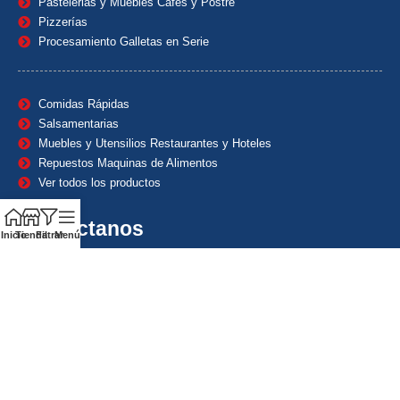
Pastelerias y Muebles Cafes y Postre
Pizzerías
Procesamiento Galletas en Serie
Comidas Rápidas
Salsamentarias
Muebles y Utensilios Restaurantes y Hoteles
Repuestos Maquinas de Alimentos
Ver todos los productos
Contáctanos
Inicio
Tienda
Filtrar
Menú
(601) 7153382
(+57) 320 8338484
+57) 320 8338484
ventas1@maquindecolombia.com
Carrera 54 # 70 – 60 Barrio San Fernando Bogotá D.C. –
Colombia