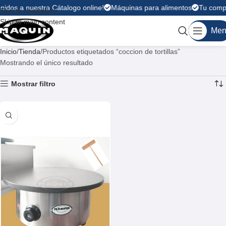
nidos a nuestra Cátalogo online!
Máquinas para alimentos
Tu compr
Skip to navigation
Skip to main content
Men
Inicio
Tienda
Productos etiquetados “coccion de tortillas”
Mostrando el único resultado
Mostrar filtro