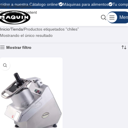
nidos a nuestra Cátalogo online!
Máquinas para alimentos
Tu compr
Skip to navigation
Skip to main content
Men
Inicio
Tienda
Productos etiquetados “chiles”
Mostrando el único resultado
Mostrar filtro