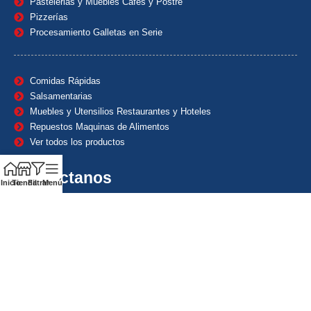
Pastelerias y Muebles Cafes y Postre
Pizzerías
Procesamiento Galletas en Serie
Comidas Rápidas
Salsamentarias
Muebles y Utensilios Restaurantes y Hoteles
Repuestos Maquinas de Alimentos
Ver todos los productos
Contáctanos
Inicio
Tienda
Filtrar
Menú
(601) 7153382
(+57) 320 8338484
+57) 320 8338484
ventas1@maquindecolombia.com
Carrera 54 # 70 – 60 Barrio San Fernando Bogotá D.C. –
Colombia