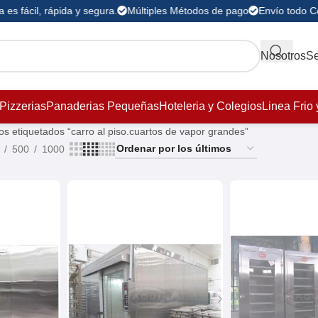
es fácil, rápida y segura.
Múltiples Métodos de pago
Envío todo Co
Nosotros
Se
Pizzerias
Panaderias Pequeñas
Hoteleria y Colegios
Linea Frio 
os etiquetados “carro al piso.cuartos de vapor grandes”
500
1000