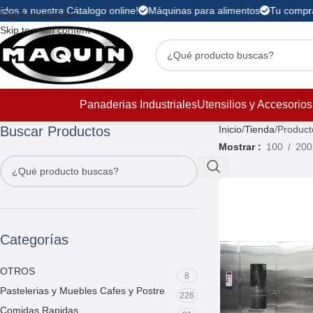
dos a nuestra Cátalogo online!
Máquinas para alimentos
Tu compra 
Skip to navigation
Skip to main content
Panaderias Industriales
Utensilios y Accesorios
Buscar Productos
Inicio
Tienda
Product
Mostrar
100
200
Categorías
OTROS
8
Pastelerias y Muebles Cafes y Postre
226
Comidas Rapidas