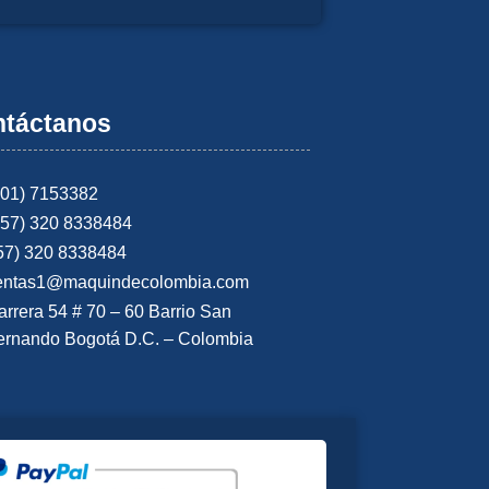
táctanos
601) 7153382
+57) 320 8338484
57) 320 8338484
entas1@maquindecolombia.com
arrera 54 # 70 – 60 Barrio San
ernando Bogotá D.C. – Colombia