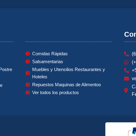
Mi Cuenta
Con
Comidas Rápidas
(
Salsamentarias
(
Postre
Muebles y Utensilios Restaurantes y
+
Hoteles
v
Repuestos Maquinas de Alimentos
ie
C
Ver todos los productos
F