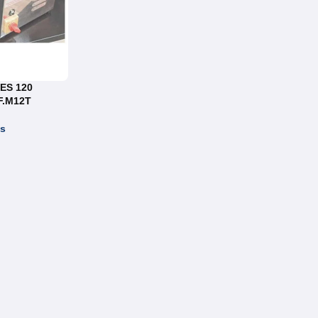
ES 120
F.M12T
es