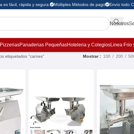
es fácil, rápida y segura.
Múltiples Métodos de pago
Envío todo C
Nosotros
Se
Pizzerias
Panaderias Pequeñas
Hoteleria y Colegios
Linea Frio 
os etiquetados “carnes”
Mostrar
100
200
50