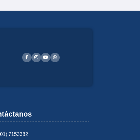
táctanos
601) 7153382