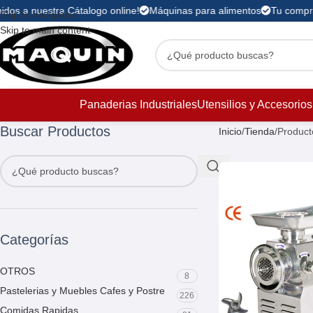
dos a nuestra Cátalogo online!
Máquinas para alimentos
Tu compra 
Skip to navigation
Skip to main content
Panaderias Industriales
Utensilios y Accesorios
Buscar Productos
Inicio
Tienda
Product
Categorías
OTROS
8
Pastelerias y Muebles Cafes y Postre
226
Comidas Rapidas