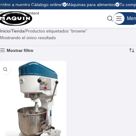
nidos a nuestra Cátalogo online!
Máquinas para alimentos
Tu compr
Skip to navigation
Skip to main content
Men
Inicio
Tienda
Productos etiquetados “browne”
Mostrando el único resultado
Mostrar filtro