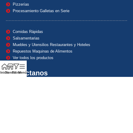
Pizzerías
Procesamiento Galletas en Serie
Comidas Rápidas
Salsamentarias
Muebles y Utensilios Restaurantes y Hoteles
Repuestos Maquinas de Alimentos
Ver todos los productos
Contáctanos
Inicio
Tienda
Filtrar
Menú
(601) 7153382
(+57) 320 8338484
+57) 320 8338484
ventas1@maquindecolombia.com
Carrera 54 # 70 – 60 Barrio San Fernando Bogotá D.C. –
Colombia