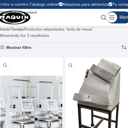
nidos a nuestra Cátalogo online!
Máquinas para alimentos
Tu compra
Skip to navigation
Skip to main content
Men
Inicio
Tienda
Productos etiquetados “bola de masa”
Mostrando los 3 resultados
Mostrar filtro