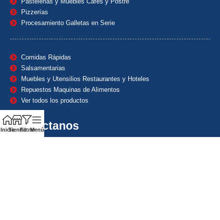
Pastelerias y Muebles Cafes y Postre
Pizzerías
Procesamiento Galletas en Serie
Comidas Rápidas
Salsamentarias
Muebles y Utensilios Restaurantes y Hoteles
Repuestos Maquinas de Alimentos
Ver todos los productos
Contáctanos
Inicio
Tienda
Filtrar
Menú
(601) 7153382
(+57) 320 8338484
+57) 320 8338484
ventas1@maquindecolombia.com
Carrera 54 # 70 – 60 Barrio San Fernando Bogotá D.C. –
Colombia