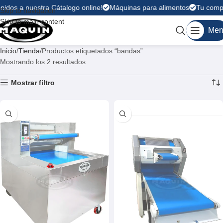
nidos a nuestra Cátalogo online!
Máquinas para alimentos
Tu compr
Skip to navigation
Skip to main content
Men
Inicio
Tienda
Productos etiquetados “bandas”
Mostrando los 2 resultados
Mostrar filtro