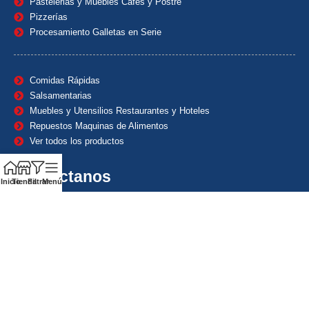
Pastelerias y Muebles Cafes y Postre
Pizzerías
Procesamiento Galletas en Serie
Comidas Rápidas
Salsamentarias
Muebles y Utensilios Restaurantes y Hoteles
Repuestos Maquinas de Alimentos
Ver todos los productos
Contáctanos
Inicio
Tienda
Filtrar
Menú
(601) 7153382
(+57) 320 8338484
+57) 320 8338484
ventas1@maquindecolombia.com
Carrera 54 # 70 – 60 Barrio San Fernando Bogotá D.C. –
Colombia