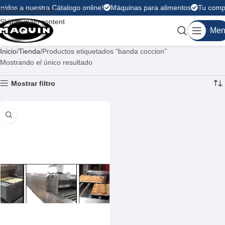
nidos a nuestra Cátalogo online!
Máquinas para alimentos
Tu compr
Skip to navigation
Skip to main content
Men
Inicio
Tienda
Productos etiquetados “banda coccion”
Mostrando el único resultado
Mostrar filtro