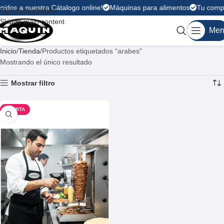
nidos a nuestra Cátalogo online!
Máquinas para alimentos
Tu compra
Skip to navigation
Skip to main content
Men
Inicio
Tienda
Productos etiquetados “arabes”
Mostrando el único resultado
Mostrar filtro
OFERTA