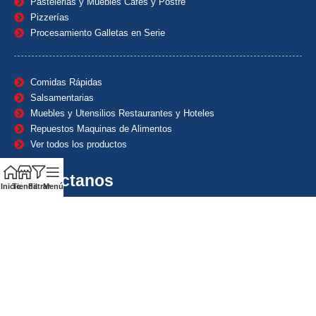
Pastelerias y Muebles Cafes y Postre
Pizzerías
Procesamiento Galletas en Serie
Comidas Rápidas
Salsamentarias
Muebles y Utensilios Restaurantes y Hoteles
Repuestos Maquinas de Alimentos
Ver todos los productos
Contáctanos
Inicio
Tienda
Filtrar
Menú
(601) 7153382
(+57) 320 8338484
+57) 320 8338484
ventas1@maquindecolombia.com
Carrera 54 # 70 – 60 Barrio San Fernando Bogotá D.C. –
Colombia