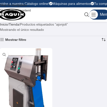
nidos a nuestra Cátalogo online!
Máquinas para alimentos
Tu compr
Skip to navigation
Skip to main content
Men
Inicio
Tienda
Productos etiquetados “ajonjoli”
Mostrando el único resultado
Mostrar filtro