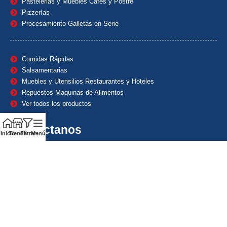
Pastelerias y Muebles Cafes y Postre
Pizzerías
Procesamiento Galletas en Serie
Comidas Rápidas
Salsamentarias
Muebles y Utensilios Restaurantes y Hoteles
Repuestos Maquinas de Alimentos
Ver todos los productos
Contáctanos
Inicio
Tienda
Filtrar
Menú
(601) 7153382
(+57) 320 8338484
+57) 320 8338484
ventas1@maquindecolombia.com
Carrera 54 # 70 – 60 Barrio San Fernando Bogotá D.C. –
Colombia