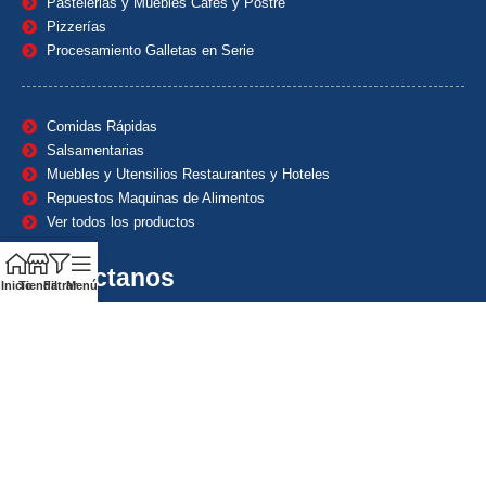
Pastelerias y Muebles Cafes y Postre
Pizzerías
Procesamiento Galletas en Serie
Comidas Rápidas
Salsamentarias
Muebles y Utensilios Restaurantes y Hoteles
Repuestos Maquinas de Alimentos
Ver todos los productos
Contáctanos
Inicio
Tienda
Filtrar
Menú
(601) 7153382
(+57) 320 8338484
+57) 320 8338484
ventas1@maquindecolombia.com
Carrera 54 # 70 – 60 Barrio San Fernando Bogotá D.C. –
Colombia