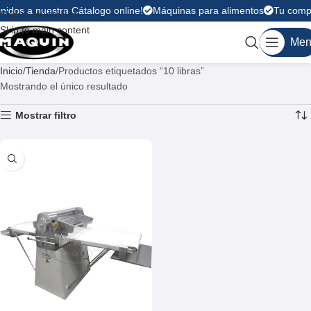
nidos a nuestra Cátalogo online!
Máquinas para alimentos
Tu compr
Skip to navigation
Skip to main content
Men
Inicio
Tienda
Productos etiquetados “10 libras”
Mostrando el único resultado
Mostrar filtro