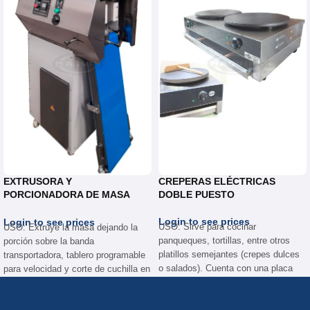
EXTRUSORA Y
CREPERAS ELÉCTRICAS
PORCIONADORA DE MASA
DOBLE PUESTO
EXM.024
Login to see prices
Login to see prices
USO: Sirve para cocinar
USO: Extruye la masa dejando la
panqueques, tortillas, entre otros
porción sobre la banda
platillos semejantes (crepes dulces
transportadora, tablero programable
o salados). Cuenta con una placa
para velocidad y corte de cuchilla en
redonda en la que se expande la
Acero Inoxidable accionada
mezcla que será cocinada.
neumaticamente .