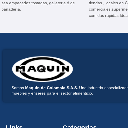
sea empacados tostadas, galleteria ó de
tiendas , locales en 
panadería.
comerciales,superme
comidas rapidas.Idea
exhibicion de produc
refrigeracion; tales 
empacados, galletas, 
hojaldres; etc.
Somos
Maquin de Colombia S.A.S.
Una industria especializada
muebles y enseres para el sector alimenticio.
Links
Categorias