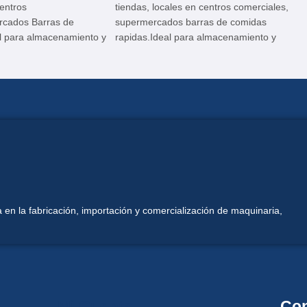
Centros
tiendas, locales en centros comerciales,
rcados Barras de
supermercados barras de comidas
l para almacenamiento y
rapidas.Ideal para almacenamiento y
tos que no requieran
exhibicion de productos que no requieran
como productos
refrigeracion; tales como productos
pan, pizzas, muffins,
empacados , galletas, pan, pizzas, muffins,
hojaldres; etc.
 en la fabricación, importación y comercialización de maquinaria,
Mi Cuenta
Con