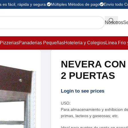
 fácil, rápida y segura.
Múltiples Métodos de pago
Envío todo Col
Nosotros
Se
Pizzerias
Panaderias Pequeñas
Hoteleria y Colegios
Linea Frio 
NEVERA CON
2 PUERTAS
Login to see prices
USO:
Para almacenamiento y exhibicion de
primas, lacteos y gaseosas; etc.
Ideal para puntos de venta en panade