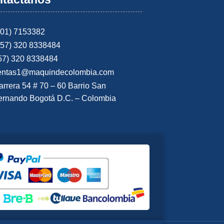
601) 7153382
+57) 320 8338484
57) 320 8338484
entas1@maquindecolombia.com
arrera 54 # 70 – 60 Barrio San
ernando Bogotá D.C. – Colombia