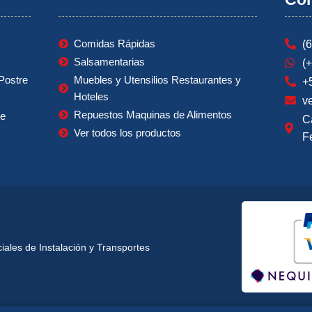
Comidas Rápidas
(
Salsamentarias
(
Postre
Muebles y Utensilios Restaurantes y
+
Hoteles
v
Repuestos Maquinas de Alimentos
ie
C
Ver todos los productos
F
ales de Instalación y Transportes