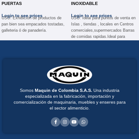
PUERTAS
INOXIDABLE
Login to see prices
Login to see prices
USO: Exhibición de productos de
USO: Ideal para puntos de venta en
pan bien sea empacados tostadas,
Islas , tiendas , locales en Centros
galleteria ó de panadería.
comerciales,supermercados Barras
de comidas rapidas.Ideal para
almacenamiento y exhibicion de
productos que no requieran
refrigeracion; tales como productos
empacados, galletas, pan, pizzas,
muffins, hojaldres; etc.
Somos
Maquin de Colombia S.A.S.
Una industria
especializada en la fabricación, importación y
comercialización de maquinaria, muebles y enseres para
el sector alimenticio.