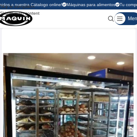
idos a nuestra Cátalogo online!
Máquinas para alimentos
Tu compra
Skip to navigation
Skip to main content
Men