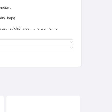
anejar .
dio -bajo).
ra asar salchicha de manera uniforme
x 39 cm
abatible.