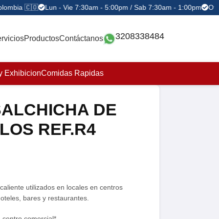
lombia 🇨🇴
Lun - Vie 7:30am - 5:00pm / Sab 7:30am - 1:00pm
Ofert
3208338484
rvicios
Productos
Contáctanos
y Exhibicion
Comidas Rapidas
SALCHICHA DE
LLOS REF.R4
caliente utilizados en locales en centros
oteles, bares y restaurantes.
n centro comercial*