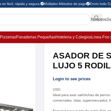
s fácil, rápida y segura.
Múltiples Métodos de pago
Envío todo Co
Nosotros
Se
Pizzerias
Panaderias Pequeñas
Hoteleria y Colegios
Linea Frio 
ASADOR DE 
LUJO 5 RODI
Login to see prices
USO:
Ideal para asar salchichas de perros 
comerciales, Islas, supermercados, h
Especial para punto de venta *Isla e