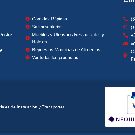
Comidas Rápidas
(
Salsamentarias
(
Postre
Muebles y Utensilios Restaurantes y
+
Hoteles
v
Repuestos Maquinas de Alimentos
ie
C
Ver todos los productos
F
ales de Instalación y Transportes