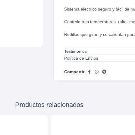
Sistema electrico seguro y fácil de m
Controla tres temperaturas (alto- me
Rodillos que giran y se calientan pa
Medidas totales : (AXFoXH) 23 x 58
Testimonios
Política de Envíos
Altura acrilico: 23 cm puerta bisagra 
Compartir:
peso:12 Kg
Fase: Monofasico
Voltaje: 110 Voltios
Productos relacionados
Potencia: 0.15 Kw 60Hz