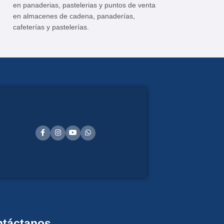
USO: Diseño para 
en panaderias, pastelerias y puntos de venta
otros alimentos m
en almacenes de cadena, panaderías,
preparación de ar
cafeterías y pastelerías.
preparaciones de 
cebolla, etc. ideal
,restaurantes y ho
táctanos