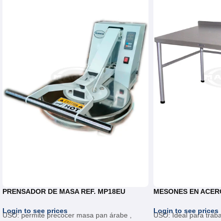
PRENSADOR DE MASA REF. MP18EU
MESONES EN ACERO
Login to see prices
Login to see prices
USO: permite precocer masa pan árabe ,
USO: Ideal para trab