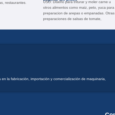
USO: Diseño para triturar y moler carne u
as, restaurantes.
otros alimentos como maiz, peto, yuca para
preparacion de arepas o empanadas. Otras
preparaciones de salsas de tomate,
aguacate, cebolla, etc. Ideal para
charcurterias, restaurantes y hoteles.
 en la fabricación, importación y comercialización de maquinaria,
Mi Cuenta
Con