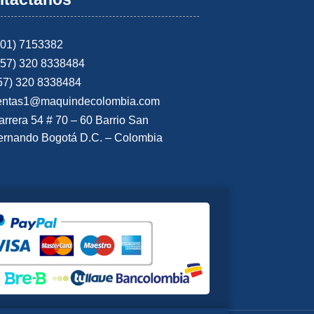
601) 7153382
+57) 320 8338484
57) 320 8338484
entas1@maquindecolombia.com
arrera 54 # 70 – 60 Barrio San
ernando Bogotá D.C. – Colombia