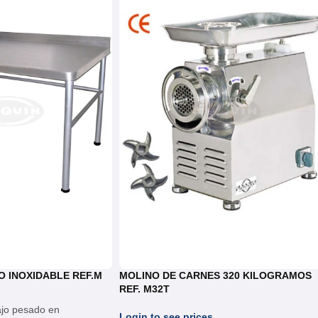
Panaderias,Panificacion Industrial,P
Postre,Pizzerias,Muebles y Utensili
 INOXIDABLE REF.M
MOLINO DE CARNES 320 KILOGRAMOS
REF. M32T
ajo pesado en
Login to see prices